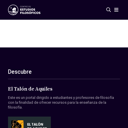
Eventos
Novedades
Investigación
Redes
Publicaciones
Galería
Descubre
ES
EN
Acerca de nosotros
Miembros
El Talón de Aquiles
Reglamento
Este es un portal dirigido a estudiantes y profesores de filosofía
Convenios
con la finalidad de ofrecer recursos para la enseñanza de la
filosofía.