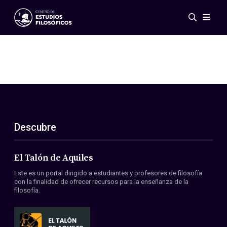
Eventos
Novedades
Investigación
Redes
Publicaciones
Galería
Descubre
ES
EN
Acerca de nosotros
Miembros
El Talón de Aquiles
Reglamento
Este es un portal dirigido a estudiantes y profesores de filosofía
Convenios
con la finalidad de ofrecer recursos para la enseñanza de la
filosofía.