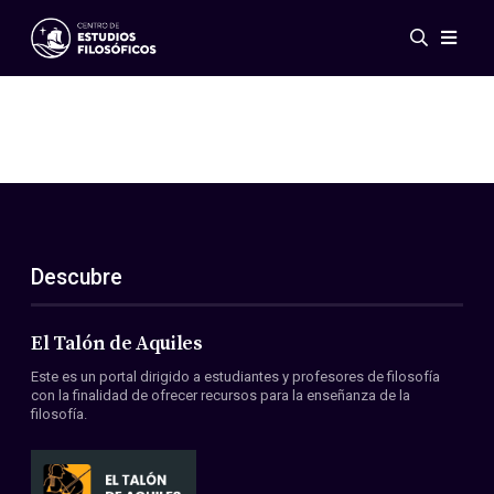
Eventos
Novedades
Investigación
Redes
Publicaciones
Galería
Descubre
ES
EN
Acerca de nosotros
Miembros
El Talón de Aquiles
Reglamento
Este es un portal dirigido a estudiantes y profesores de filosofía
Convenios
con la finalidad de ofrecer recursos para la enseñanza de la
filosofía.