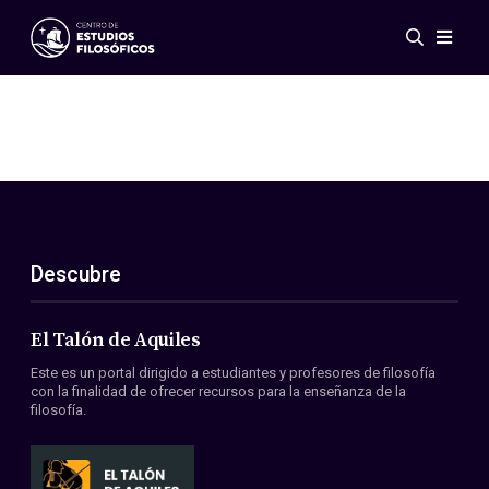
Eventos
Novedades
Investigación
Redes
Publicaciones
Galería
Descubre
ES
EN
Acerca de nosotros
Miembros
El Talón de Aquiles
Reglamento
Este es un portal dirigido a estudiantes y profesores de filosofía
Convenios
con la finalidad de ofrecer recursos para la enseñanza de la
filosofía.