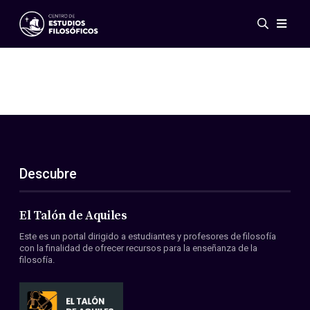
Eventos
Novedades
Investigación
Redes
Publicaciones
Galería
Descubre
ES
EN
Acerca de nosotros
Miembros
El Talón de Aquiles
Reglamento
Este es un portal dirigido a estudiantes y profesores de filosofía
Convenios
con la finalidad de ofrecer recursos para la enseñanza de la
filosofía.