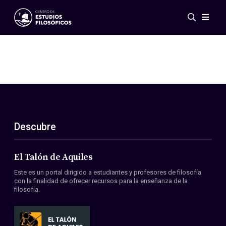
Eventos
Novedades
Investigación
Redes
Publicaciones
Galería
Descubre
ES
EN
Acerca de nosotros
Miembros
El Talón de Aquiles
Reglamento
Este es un portal dirigido a estudiantes y profesores de filosofía
Convenios
con la finalidad de ofrecer recursos para la enseñanza de la
filosofía.