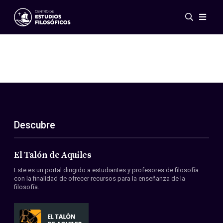
Eventos
Novedades
Investigación
Redes
Publicaciones
Galería
Descubre
ES
EN
Acerca de nosotros
Miembros
El Talón de Aquiles
Reglamento
Este es un portal dirigido a estudiantes y profesores de filosofía
Convenios
con la finalidad de ofrecer recursos para la enseñanza de la
filosofía.