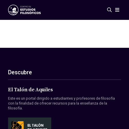
Eventos
Novedades
Investigación
Redes
Publicaciones
Galería
Descubre
ES
EN
Acerca de nosotros
Miembros
El Talón de Aquiles
Reglamento
Este es un portal dirigido a estudiantes y profesores de filosofía
Convenios
con la finalidad de ofrecer recursos para la enseñanza de la
filosofía.