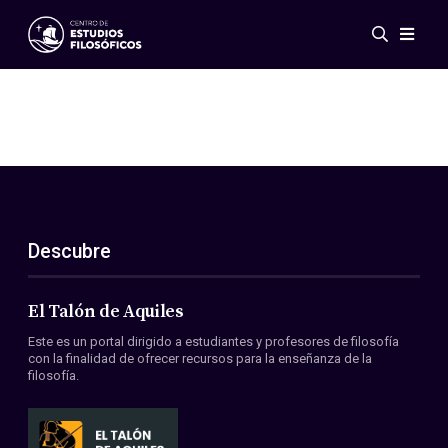
Eventos
Novedades
Investigación
Redes
Publicaciones
Galería
Descubre
ES
EN
Acerca de nosotros
Miembros
El Talón de Aquiles
Reglamento
Este es un portal dirigido a estudiantes y profesores de filosofía
Convenios
con la finalidad de ofrecer recursos para la enseñanza de la
filosofía.