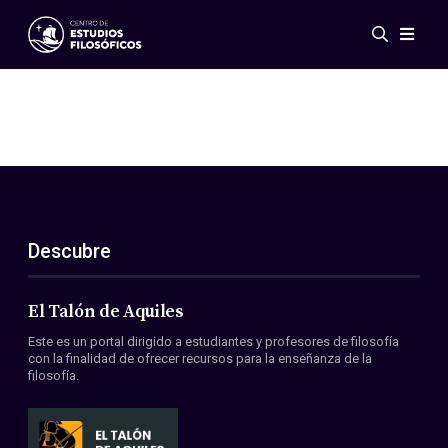
Eventos
Novedades
Investigación
Redes
Publicaciones
Galería
Descubre
ES
EN
Acerca de nosotros
Miembros
El Talón de Aquiles
Reglamento
Este es un portal dirigido a estudiantes y profesores de filosofía
Convenios
con la finalidad de ofrecer recursos para la enseñanza de la
filosofía.