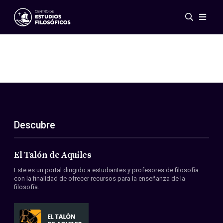
Eventos
Novedades
Investigación
Redes
Publicaciones
Galería
Descubre
ES
EN
Acerca de nosotros
Miembros
El Talón de Aquiles
Reglamento
Este es un portal dirigido a estudiantes y profesores de filosofía
Convenios
con la finalidad de ofrecer recursos para la enseñanza de la
filosofía.