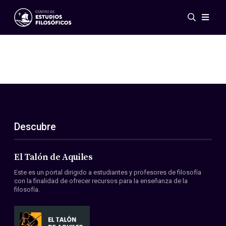
Eventos
Novedades
Investigación
Redes
Publicaciones
Galería
Descubre
ES
EN
Acerca de nosotros
Miembros
El Talón de Aquiles
Reglamento
Este es un portal dirigido a estudiantes y profesores de filosofía
Convenios
con la finalidad de ofrecer recursos para la enseñanza de la
filosofía.