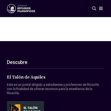
Eventos
Novedades
Investigación
Redes
Publicaciones
Galería
Descubre
ES
EN
Acerca de nosotros
Miembros
El Talón de Aquiles
Reglamento
Este es un portal dirigido a estudiantes y profesores de filosofía
Convenios
con la finalidad de ofrecer recursos para la enseñanza de la
filosofía.