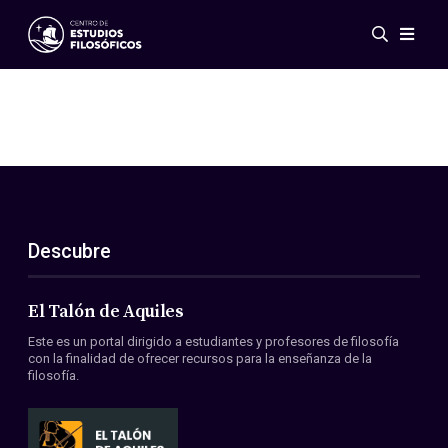
Eventos
Novedades
Investigación
Redes
Publicaciones
Galería
Descubre
ES
EN
Acerca de nosotros
Miembros
El Talón de Aquiles
Reglamento
Este es un portal dirigido a estudiantes y profesores de filosofía
Convenios
con la finalidad de ofrecer recursos para la enseñanza de la
filosofía.