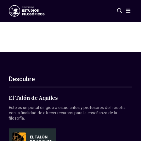
Eventos
Novedades
Investigación
Redes
Publicaciones
Galería
Descubre
ES
EN
Acerca de nosotros
Miembros
El Talón de Aquiles
Reglamento
Este es un portal dirigido a estudiantes y profesores de filosofía
Convenios
con la finalidad de ofrecer recursos para la enseñanza de la
filosofía.