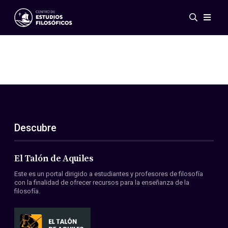
Eventos
Novedades
Investigación
Redes
Publicaciones
Galería
Descubre
ES
EN
Acerca de nosotros
Miembros
El Talón de Aquiles
Reglamento
Este es un portal dirigido a estudiantes y profesores de filosofía
Convenios
con la finalidad de ofrecer recursos para la enseñanza de la
filosofía.