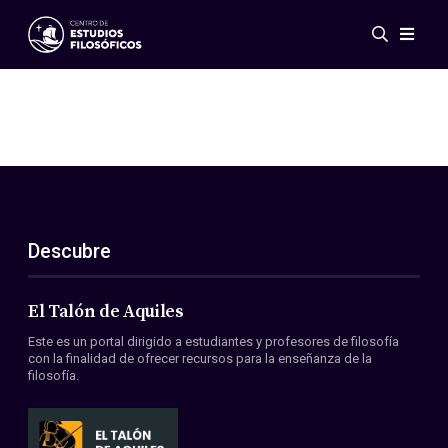
Eventos
Novedades
Investigación
Redes
Publicaciones
Galería
Descubre
ES
EN
Acerca de nosotros
Miembros
El Talón de Aquiles
Reglamento
Este es un portal dirigido a estudiantes y profesores de filosofía
Convenios
con la finalidad de ofrecer recursos para la enseñanza de la
filosofía.