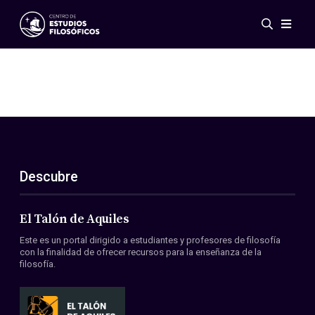
Eventos
Novedades
Investigación
Redes
Publicaciones
Galería
Descubre
ES
EN
Acerca de nosotros
Miembros
El Talón de Aquiles
Reglamento
Este es un portal dirigido a estudiantes y profesores de filosofía
Convenios
con la finalidad de ofrecer recursos para la enseñanza de la
filosofía.