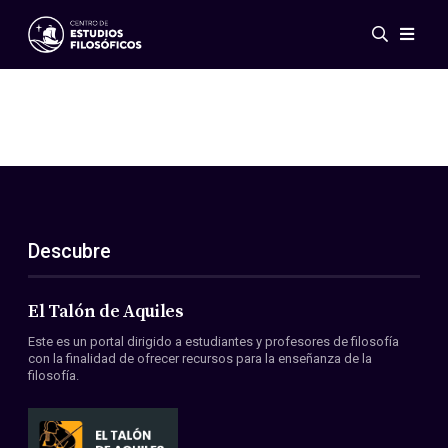
Eventos
Novedades
Investigación
Redes
Publicaciones
Galería
Descubre
ES
EN
Acerca de nosotros
Miembros
El Talón de Aquiles
Reglamento
Este es un portal dirigido a estudiantes y profesores de filosofía
Convenios
con la finalidad de ofrecer recursos para la enseñanza de la
filosofía.