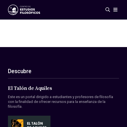
Eventos
Novedades
Investigación
Redes
Publicaciones
Galería
Descubre
ES
EN
Acerca de nosotros
Miembros
El Talón de Aquiles
Reglamento
Este es un portal dirigido a estudiantes y profesores de filosofía
Convenios
con la finalidad de ofrecer recursos para la enseñanza de la
filosofía.