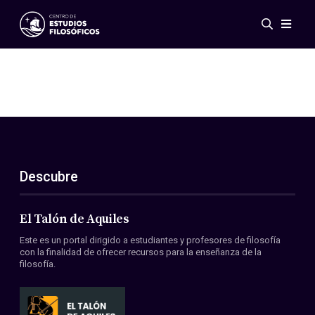
Eventos
Novedades
Investigación
Redes
Publicaciones
Galería
Descubre
ES
EN
Acerca de nosotros
Miembros
El Talón de Aquiles
Reglamento
Este es un portal dirigido a estudiantes y profesores de filosofía
Convenios
con la finalidad de ofrecer recursos para la enseñanza de la
filosofía.