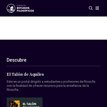
Eventos
Novedades
Investigación
Redes
Publicaciones
Galería
Descubre
ES
EN
Acerca de nosotros
Miembros
El Talón de Aquiles
Reglamento
Este es un portal dirigido a estudiantes y profesores de filosofía
Convenios
con la finalidad de ofrecer recursos para la enseñanza de la
filosofía.