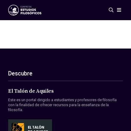
Eventos
Novedades
Investigación
Redes
Publicaciones
Galería
Descubre
ES
EN
Acerca de nosotros
Miembros
El Talón de Aquiles
Reglamento
Este es un portal dirigido a estudiantes y profesores de filosofía
Convenios
con la finalidad de ofrecer recursos para la enseñanza de la
filosofía.