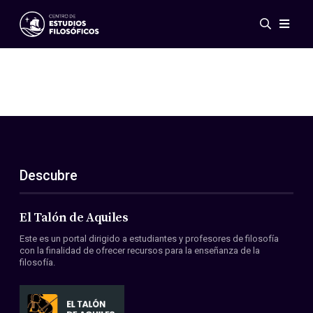
Eventos
Novedades
Investigación
Redes
Publicaciones
Galería
Descubre
ES
EN
Acerca de nosotros
Miembros
El Talón de Aquiles
Reglamento
Este es un portal dirigido a estudiantes y profesores de filosofía
Convenios
con la finalidad de ofrecer recursos para la enseñanza de la
filosofía.