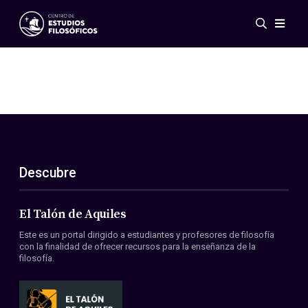
Eventos
Novedades
Investigación
Redes
Publicaciones
Galería
Descubre
ES
EN
Acerca de nosotros
Miembros
El Talón de Aquiles
Reglamento
Este es un portal dirigido a estudiantes y profesores de filosofía
Convenios
con la finalidad de ofrecer recursos para la enseñanza de la
filosofía.