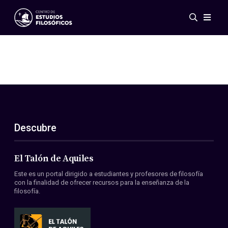
Eventos
Novedades
Investigación
Redes
Publicaciones
Galería
Descubre
ES
EN
Acerca de nosotros
Miembros
El Talón de Aquiles
Reglamento
Este es un portal dirigido a estudiantes y profesores de filosofía
Convenios
con la finalidad de ofrecer recursos para la enseñanza de la
filosofía.