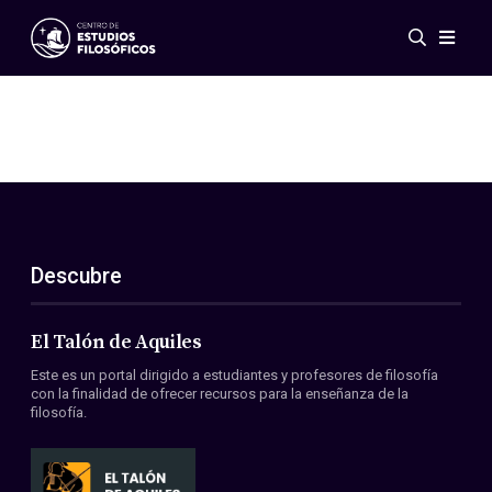
Eventos
Novedades
Investigación
Redes
Publicaciones
Galería
Descubre
ES
EN
Acerca de nosotros
Miembros
El Talón de Aquiles
Reglamento
Este es un portal dirigido a estudiantes y profesores de filosofía
Convenios
con la finalidad de ofrecer recursos para la enseñanza de la
filosofía.