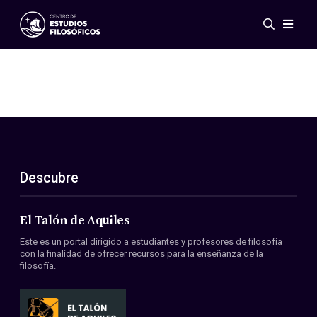
Eventos
Novedades
Investigación
Redes
Publicaciones
Galería
Descubre
ES
EN
Acerca de nosotros
Miembros
El Talón de Aquiles
Reglamento
Este es un portal dirigido a estudiantes y profesores de filosofía
Convenios
con la finalidad de ofrecer recursos para la enseñanza de la
filosofía.