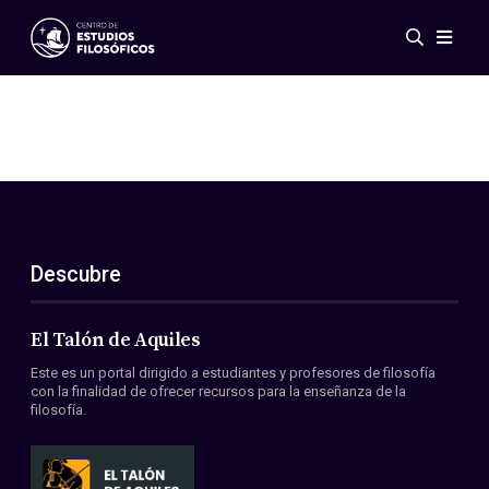
Eventos
Novedades
Investigación
Redes
Publicaciones
Galería
Descubre
ES
EN
Acerca de nosotros
Miembros
El Talón de Aquiles
Reglamento
Este es un portal dirigido a estudiantes y profesores de filosofía
Convenios
con la finalidad de ofrecer recursos para la enseñanza de la
filosofía.