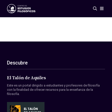
Eventos
Novedades
Investigación
Redes
Publicaciones
Galería
Descubre
ES
EN
Acerca de nosotros
Miembros
El Talón de Aquiles
Reglamento
Este es un portal dirigido a estudiantes y profesores de filosofía
Convenios
con la finalidad de ofrecer recursos para la enseñanza de la
filosofía.