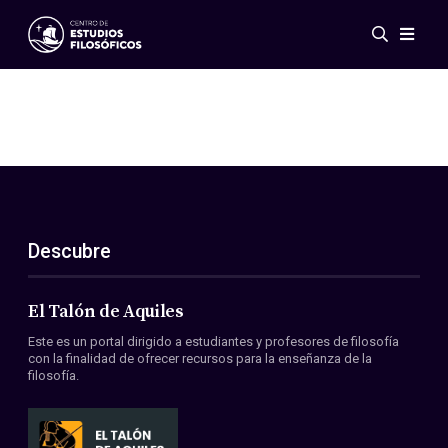
Eventos
Novedades
Investigación
Redes
Publicaciones
Galería
Descubre
ES
EN
Acerca de nosotros
Miembros
El Talón de Aquiles
Reglamento
Este es un portal dirigido a estudiantes y profesores de filosofía
Convenios
con la finalidad de ofrecer recursos para la enseñanza de la
filosofía.