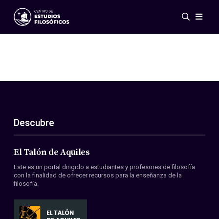
Eventos
Novedades
Investigación
Redes
Publicaciones
Galería
Descubre
ES
EN
Acerca de nosotros
Miembros
El Talón de Aquiles
Reglamento
Este es un portal dirigido a estudiantes y profesores de filosofía
Convenios
con la finalidad de ofrecer recursos para la enseñanza de la
filosofía.