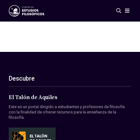
Eventos
Novedades
Investigación
Redes
Publicaciones
Galería
Descubre
ES
EN
Acerca de nosotros
Miembros
El Talón de Aquiles
Reglamento
Este es un portal dirigido a estudiantes y profesores de filosofía
Convenios
con la finalidad de ofrecer recursos para la enseñanza de la
filosofía.