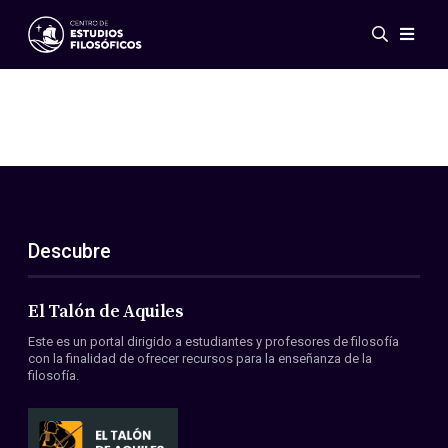
Eventos
Novedades
Investigación
Redes
Publicaciones
Galería
Descubre
ES
EN
Acerca de nosotros
Miembros
El Talón de Aquiles
Reglamento
Este es un portal dirigido a estudiantes y profesores de filosofía
Convenios
con la finalidad de ofrecer recursos para la enseñanza de la
filosofía.