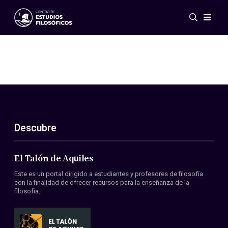
Eventos
Novedades
Investigación
Redes
Publicaciones
Galería
Descubre
ES
EN
Acerca de nosotros
Miembros
El Talón de Aquiles
Reglamento
Este es un portal dirigido a estudiantes y profesores de filosofía
Convenios
con la finalidad de ofrecer recursos para la enseñanza de la
filosofía.