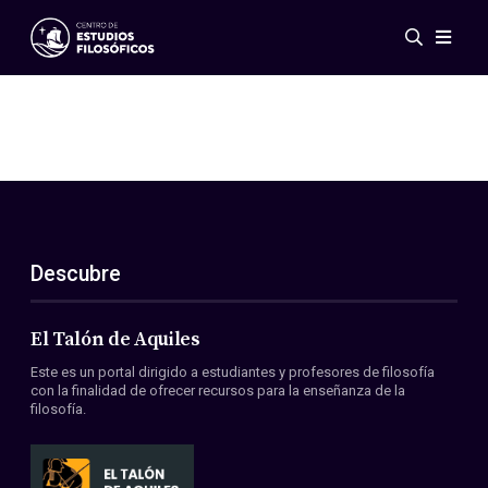
Eventos
Novedades
Investigación
Redes
Publicaciones
Galería
Descubre
ES
EN
Acerca de nosotros
Miembros
El Talón de Aquiles
Reglamento
Este es un portal dirigido a estudiantes y profesores de filosofía
Convenios
con la finalidad de ofrecer recursos para la enseñanza de la
filosofía.