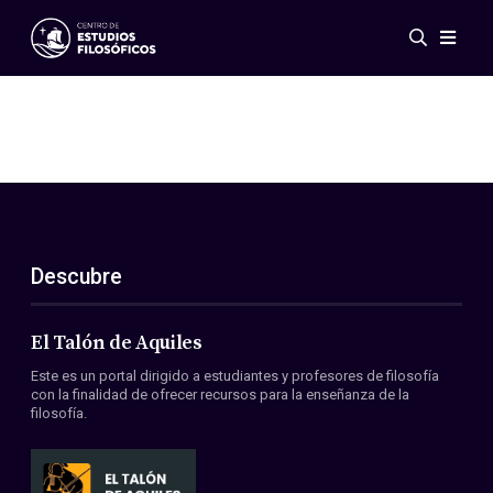
Eventos
Novedades
Investigación
Redes
Publicaciones
Galería
Descubre
ES
EN
Acerca de nosotros
Miembros
El Talón de Aquiles
Reglamento
Este es un portal dirigido a estudiantes y profesores de filosofía
Convenios
con la finalidad de ofrecer recursos para la enseñanza de la
filosofía.