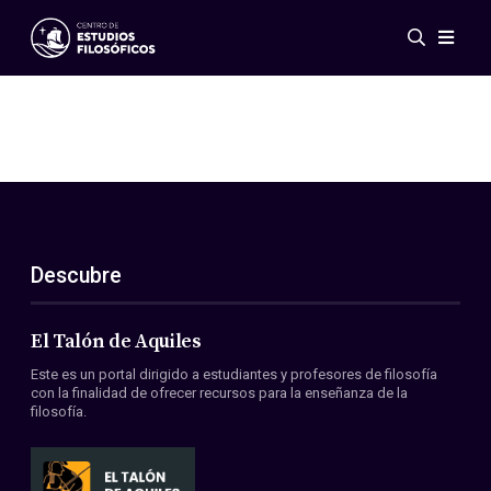
Eventos
Novedades
Investigación
Redes
Publicaciones
Galería
Descubre
ES
EN
Acerca de nosotros
Miembros
El Talón de Aquiles
Reglamento
Este es un portal dirigido a estudiantes y profesores de filosofía
Convenios
con la finalidad de ofrecer recursos para la enseñanza de la
filosofía.