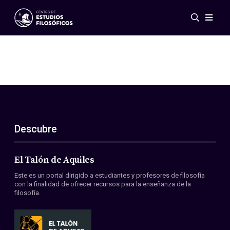
Eventos
Novedades
Investigación
Redes
Publicaciones
Galería
Descubre
ES
EN
Acerca de nosotros
Miembros
El Talón de Aquiles
Reglamento
Este es un portal dirigido a estudiantes y profesores de filosofía
Convenios
con la finalidad de ofrecer recursos para la enseñanza de la
filosofía.