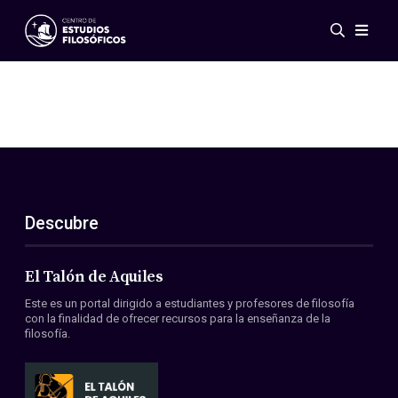
Eventos
Novedades
Investigación
Redes
Publicaciones
Galería
Descubre
ES
EN
Acerca de nosotros
Miembros
El Talón de Aquiles
Reglamento
Este es un portal dirigido a estudiantes y profesores de filosofía
Convenios
con la finalidad de ofrecer recursos para la enseñanza de la
filosofía.