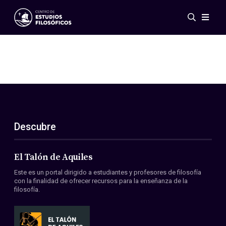
Eventos
Novedades
Investigación
Redes
Publicaciones
Galería
Descubre
ES
EN
Acerca de nosotros
Miembros
El Talón de Aquiles
Reglamento
Este es un portal dirigido a estudiantes y profesores de filosofía
Convenios
con la finalidad de ofrecer recursos para la enseñanza de la
filosofía.