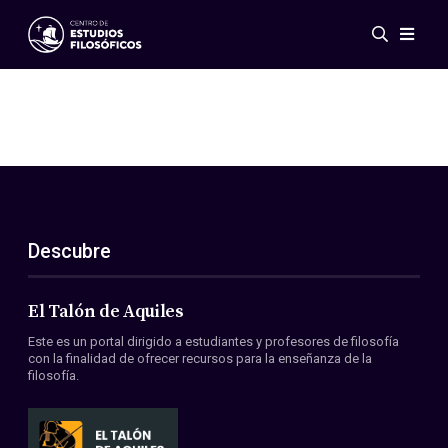
Eventos
Novedades
Investigación
Redes
Publicaciones
Galería
Descubre
ES
EN
Acerca de nosotros
Miembros
El Talón de Aquiles
Reglamento
Este es un portal dirigido a estudiantes y profesores de filosofía
Convenios
con la finalidad de ofrecer recursos para la enseñanza de la
filosofía.