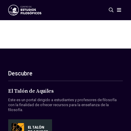
Eventos
Novedades
Investigación
Redes
Publicaciones
Galería
Descubre
ES
EN
Acerca de nosotros
Miembros
El Talón de Aquiles
Reglamento
Este es un portal dirigido a estudiantes y profesores de filosofía
Convenios
con la finalidad de ofrecer recursos para la enseñanza de la
filosofía.