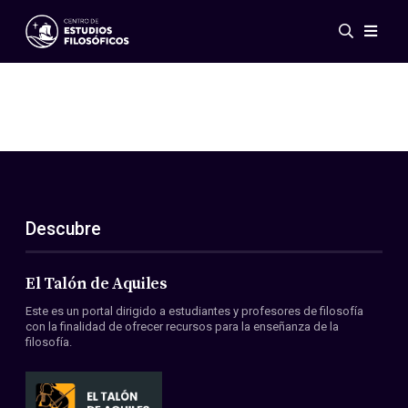
Eventos
Novedades
Investigación
Redes
Publicaciones
Galería
Descubre
ES
EN
Acerca de nosotros
Miembros
El Talón de Aquiles
Reglamento
Este es un portal dirigido a estudiantes y profesores de filosofía
Convenios
con la finalidad de ofrecer recursos para la enseñanza de la
filosofía.