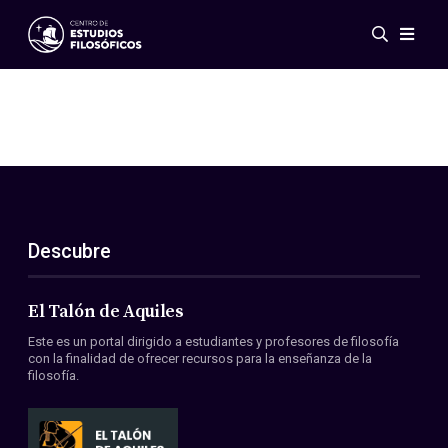
Eventos
Novedades
Investigación
Redes
Publicaciones
Galería
Descubre
ES
EN
Acerca de nosotros
Miembros
El Talón de Aquiles
Reglamento
Este es un portal dirigido a estudiantes y profesores de filosofía
Convenios
con la finalidad de ofrecer recursos para la enseñanza de la
filosofía.