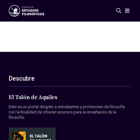
Eventos
Novedades
Investigación
Redes
Publicaciones
Galería
Descubre
ES
EN
Acerca de nosotros
Miembros
El Talón de Aquiles
Reglamento
Este es un portal dirigido a estudiantes y profesores de filosofía
Convenios
con la finalidad de ofrecer recursos para la enseñanza de la
filosofía.