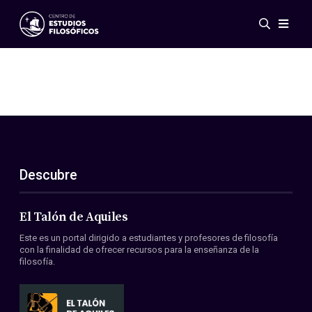
Eventos
Novedades
Investigación
Redes
Publicaciones
Galería
Descubre
ES
EN
Acerca de nosotros
Miembros
El Talón de Aquiles
Reglamento
Este es un portal dirigido a estudiantes y profesores de filosofía
Convenios
con la finalidad de ofrecer recursos para la enseñanza de la
filosofía.