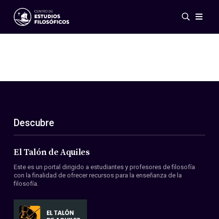
Eventos
Novedades
Investigación
Redes
Publicaciones
Galería
Descubre
ES
EN
Acerca de nosotros
Miembros
El Talón de Aquiles
Reglamento
Este es un portal dirigido a estudiantes y profesores de filosofía
Convenios
con la finalidad de ofrecer recursos para la enseñanza de la
filosofía.