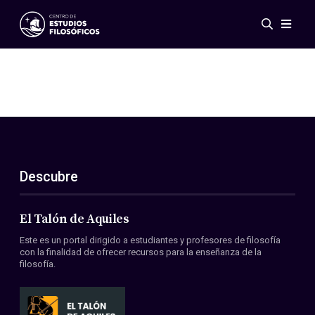
Eventos
Novedades
Investigación
Redes
Publicaciones
Galería
Descubre
ES
EN
Acerca de nosotros
Miembros
El Talón de Aquiles
Reglamento
Este es un portal dirigido a estudiantes y profesores de filosofía
Convenios
con la finalidad de ofrecer recursos para la enseñanza de la
filosofía.