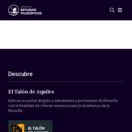
Eventos
Novedades
Investigación
Redes
Publicaciones
Galería
Descubre
ES
EN
Acerca de nosotros
Miembros
El Talón de Aquiles
Reglamento
Este es un portal dirigido a estudiantes y profesores de filosofía
Convenios
con la finalidad de ofrecer recursos para la enseñanza de la
filosofía.